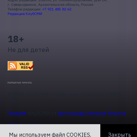
г. Северодвинск, Архангельская область, Россия
Телефон редакции:
+7 921 481 82 62
Редакция КлубСМИ
18+
Не для детей
© 2026 КлубСМИ — работаем с Людьми с 2009
года.
Галерея
КлубСМИ от
фотографа Алексея Ильина
.
Актуальные темы
Мы используем файл COOKIES.
Закрыть