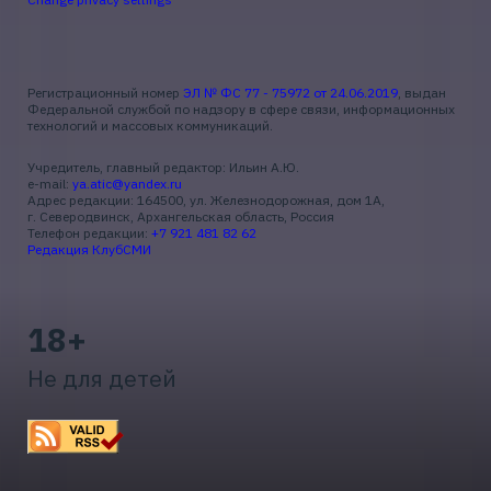
Регистрационный номер
ЭЛ № ФС 77 - 75972 от 24.06.2019
, выдан
Федеральной службой по надзору в сфере связи, информационных
технологий и массовых коммуникаций.
Учредитель, главный редактор: Ильин А.Ю.
e-mail:
ya.atic@yandex.ru
Адрес редакции: 164500, ул. Железнодорожная, дом 1А,
г. Северодвинск, Архангельская область, Россия
Телефон редакции:
+7 921 481 82 62
Редакция КлубСМИ
18+
Не для детей