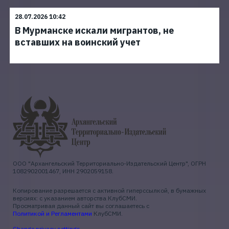
28.07.2026 10:42
В Мурманске искали мигрантов, не
вставших на воинский учет
ООО "Архангельский Территориально-Издательский Центр", ОГРН
1082902001467, ИНН 2902059158.
Копирование разрешается с активной гиперссылкой, в бумажных
версиях: с указанием авторства КлубСМИ.
Просматривая данный сайт вы соглашаетесь с
Политикой и Регламентами
КлубСМИ.
Change privacy settings