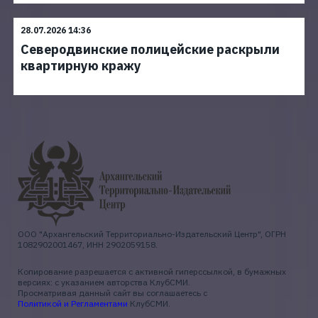
28.07.2026 14:36
Северодвинские полицейские раскрыли
квартирную кражу
ООО "Архангельский Территориально-Издательский Центр", ОГРН
1082902001467, ИНН 2902059158.
Копирование разрешается с активной гиперссылкой, в бумажных
версиях: с указанием авторства КлубСМИ.
Просматривая данный сайт вы соглашаетесь с
Политикой и Регламентами
КлубСМИ.