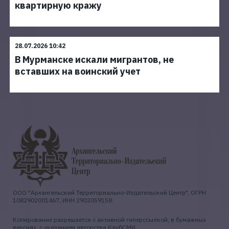
квартирную кражу
28.07.2026 10:42
В Мурманске искали мигрантов, не
вставших на воинский учет
ООО "Архангельский Территориально-Издательский Центр", ОГРН
1082902001467, ИНН 2902059158.
Копирование разрешается с активной гиперссылкой, в бумажных
версиях: с указанием авторства КлубСМИ.