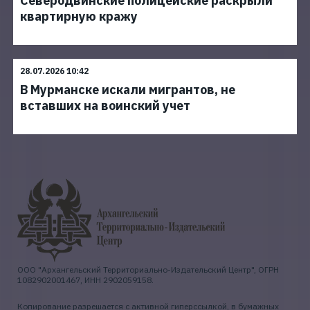
Северодвинские полицейские раскрыли
квартирную кражу
28.07.2026 10:42
В Мурманске искали мигрантов, не
вставших на воинский учет
ООО "Архангельский Территориально-Издательский Центр", ОГРН
1082902001467, ИНН 2902059158.
Копирование разрешается с активной гиперссылкой, в бумажных