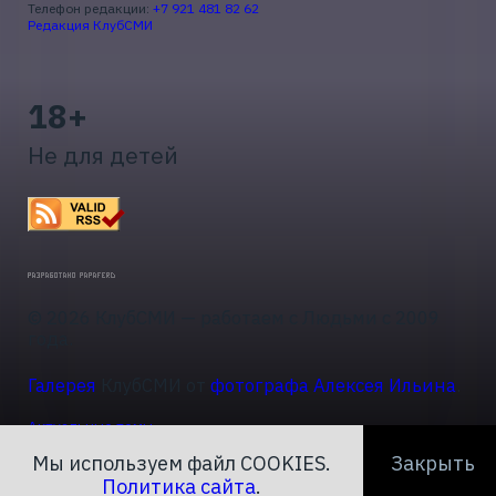
Телефон редакции:
+7 921 481 82 62
Редакция КлубСМИ
18+
Не для детей
© 2026 КлубСМИ — работаем с Людьми с 2009
года.
Галерея
КлубСМИ от
фотографа Алексея Ильина
.
Актуальные темы
Мы используем файл COOKIES.
Закрыть
Политика сайта
.