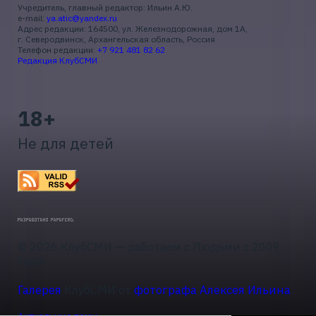
Учредитель, главный редактор: Ильин А.Ю.
e-mail:
ya.atic@yandex.ru
Адрес редакции: 164500, ул. Железнодорожная, дом 1А,
г. Северодвинск, Архангельская область, Россия
Телефон редакции:
+7 921 481 82 62
Редакция КлубСМИ
18+
Не для детей
© 2026 КлубСМИ — работаем с Людьми с 2009
года.
Галерея
КлубСМИ от
фотографа Алексея Ильина
.