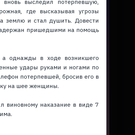
н вновь выследил потерпевшую,
рожная, где высказывая угрозы
на землю и стал душить. Довести
л задержан пришедшими на помощь
 а однажды в ходе возникшего
ленные удары руками и ногами по
елефон потерпевшей, бросив его в
чку на шее женщины.
ил виновному наказание в виде 7
има.