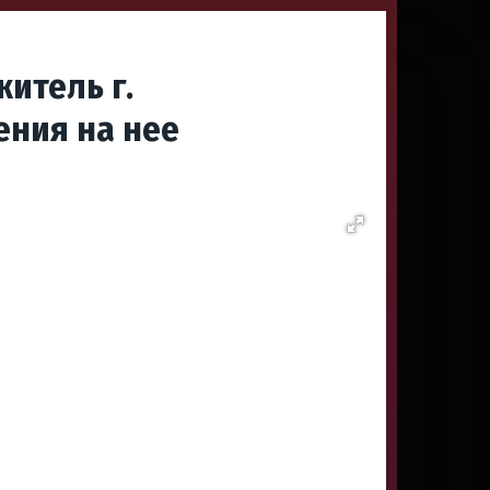
итель г.
ения на нее