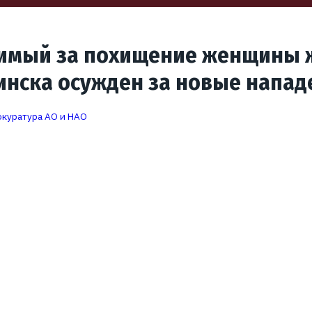
димый за похищение женщины ж
нска осужден за новые напад
куратура АО и НАО