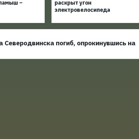
ламыш –
раскрыт угон
электровелосипеда
а Северодвинска погиб, опрокинувшись на