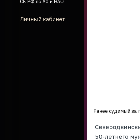
СК РФ по А0 и НАО
Личный кабинет
Ранее судимый за 
Северодвински
50-летнего муж