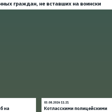
нных граждан, не вставших на воински
03.08.2026 11:21
б на
Котласскими полицейскими