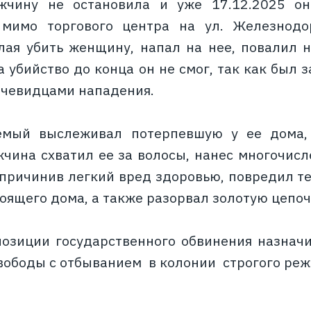
жчину не остановила и уже 17.12.2025 о
мимо торгового центра на ул. Железнодо
лая убить женщину, напал на нее, повалил 
а убийство до конца он не смог, так как бы
чевидцами нападения.
емый выслеживал потерпевшую у ее дома,
чина схватил ее за волосы, нанес многочис
, причинив легкий вред здоровью, повредил т
тоящего дома, а также разорвал золотую цепо
позиции государственного обвинения назнач
вободы с отбыванием в колонии строгого реж