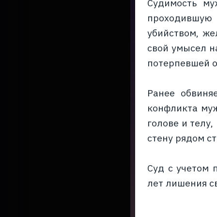
Судимость му
проходившую 
убийством, же
свой умысел н
потерпевшей о
Ранее обвиня
конфликта муж
голове и телу
стену рядом с
Суд с учетом 
лет лишения с