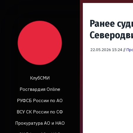
Ранее су
Северодви
22.05.2026 15:24 //
Про
КлубСМИ
Росгвардия Online
РУФСБ России по АО
ВСУ СК России по СФ
Прокуратура АО и НАО