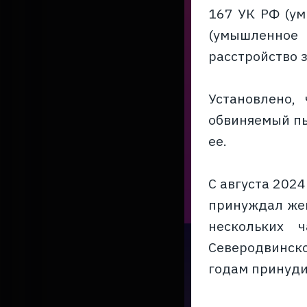
167 УК РФ (ум
(умышленное
расстройство з
Установлено,
обвиняемый пы
ее.
С августа 202
принуждал жен
нескольких 
Северодвинско
годам принуди